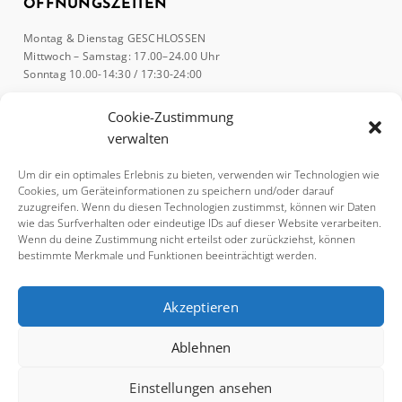
ÖFFNUNGSZEITEN
Montag & Dienstag GESCHLOSSEN
Mittwoch – Samstag: 17.00–24.00 Uhr
Sonntag 10.00-14:30 / 17:30-24:00
Cookie-Zustimmung
verwalten
KÜCHE
Mittwoch – Samstag: 17.00-21.00
Um dir ein optimales Erlebnis zu bieten, verwenden wir Technologien wie
Cookies, um Geräteinformationen zu speichern und/oder darauf
Sonntag 11.30-14.30 / 17.30-21.00
zuzugreifen. Wenn du diesen Technologien zustimmst, können wir Daten
wie das Surfverhalten oder eindeutige IDs auf dieser Website verarbeiten.
Wenn du deine Zustimmung nicht erteilst oder zurückziehst, können
bestimmte Merkmale und Funktionen beeinträchtigt werden.
RESERVIERUNGEN
Für Reservierungen sind wir zu unseren Öffnungszeiten telefonisch
Akzeptieren
erreichbar, ansonsten bitte online reservieren.
+43 664 1779177
Ablehnen
Einstellungen ansehen