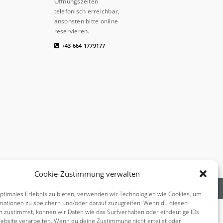
Öffnungszeiten
telefonisch erreichbar,
ansonsten bitte online
reservieren.
+43 664 1779177
Cookie-Zustimmung verwalten
HERLBAUER.COM | WEB SOLUTIONS
optimales Erlebnis zu bieten, verwenden wir Technologien wie Cookies, um
mationen zu speichern und/oder darauf zuzugreifen. Wenn du diesen
n zustimmst, können wir Daten wie das Surfverhalten oder eindeutige IDs
Website verarbeiten. Wenn du deine Zustimmung nicht erteilst oder